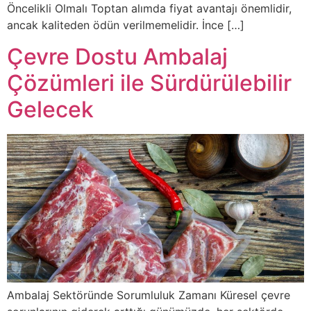
Öncelikli Olmalı Toptan alımda fiyat avantajı önemlidir,
ancak kaliteden ödün verilmemelidir. İnce […]
Çevre Dostu Ambalaj
Çözümleri ile Sürdürülebilir
Gelecek
Ambalaj Sektöründe Sorumluluk Zamanı Küresel çevre