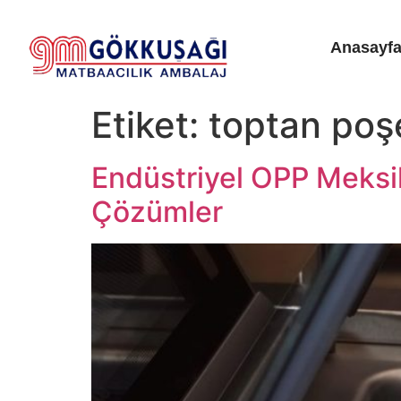
Anasayf
Etiket:
toptan poş
Endüstriyel OPP Meksik
Çözümler