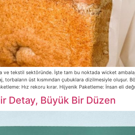
da ve tekstil sektöründe. İşte tam bu noktada wicket ambala
 torbaların üst kısmından çubuklara dizilmesiyle oluşur. Bö
aketleme: Hız rekoru kırar. Hijyenik Paketleme: İnsan eli d
 Bir Detay, Büyük Bir Düzen