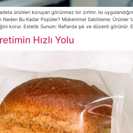
eta ürünleri koruyan görünmez bir zırhtır. Isı uygulandığın
m Neden Bu Kadar Popüler? Mükemmel Sabitleme: Ürünler taş
liğini korur. Estetik Sunum: Raflarda şık ve düzenli görünür
etimin Hızlı Yolu