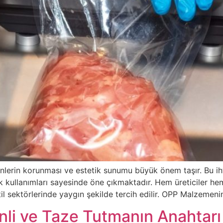
lerin korunması ve estetik sunumu büyük önem taşır. Bu ih
atik kullanımları sayesinde öne çıkmaktadır. Hem üreticiler h
til sektörlerinde yaygın şekilde tercih edilir. OPP Malzemeni
nli ve Taze Tutmanın Anahtarı