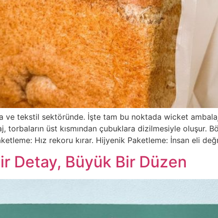
da ve tekstil sektöründe. İşte tam bu noktada wicket ambala
 torbaların üst kısmından çubuklara dizilmesiyle oluşur. Bö
aketleme: Hız rekoru kırar. Hijyenik Paketleme: İnsan eli d
 Bir Detay, Büyük Bir Düzen