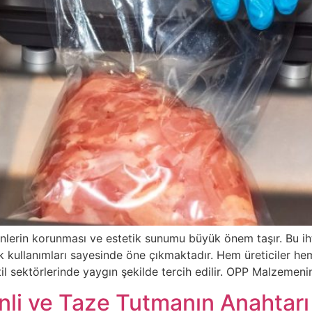
lerin korunması ve estetik sunumu büyük önem taşır. Bu ih
atik kullanımları sayesinde öne çıkmaktadır. Hem üreticiler h
til sektörlerinde yaygın şekilde tercih edilir. OPP Malzemeni
nli ve Taze Tutmanın Anahtarı