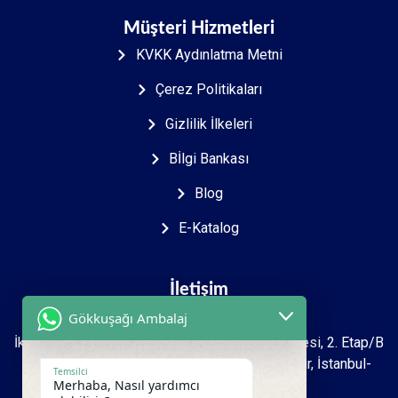
Müşteri Hizmetleri
KVKK Aydınlatma Metni
Çerez Politikaları
Gizlilik İlkeleri
Bİlgi Bankası
Blog
E-Katalog
İletişim
Gökkuşağı Ambalaj
İkitelli O.S.B Mah. 2723. sokak İpkas Sanayi Sitesi, 2. Etap/B
Ada 7 Zemin 1.kat İşyeri No: 27-39 Başakşehir, İstanbul-
Temsilci
Merhaba, Nasıl yardımcı
Türkiye