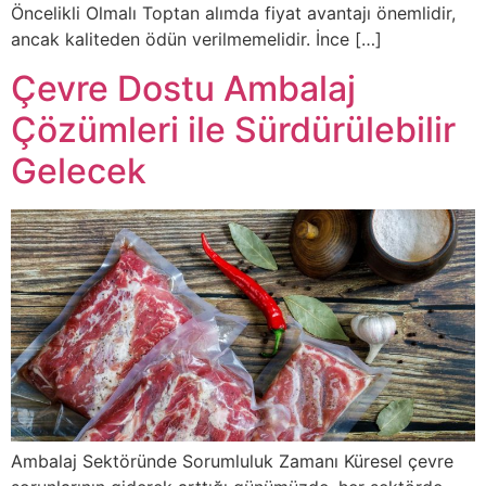
Öncelikli Olmalı Toptan alımda fiyat avantajı önemlidir,
ancak kaliteden ödün verilmemelidir. İnce […]
Çevre Dostu Ambalaj
Çözümleri ile Sürdürülebilir
Gelecek
Ambalaj Sektöründe Sorumluluk Zamanı Küresel çevre