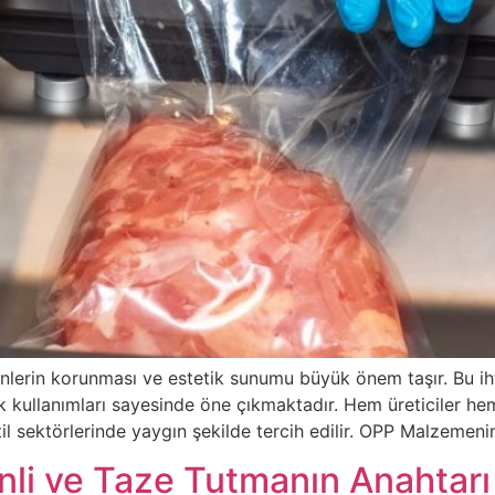
lerin korunması ve estetik sunumu büyük önem taşır. Bu ih
atik kullanımları sayesinde öne çıkmaktadır. Hem üreticiler h
til sektörlerinde yaygın şekilde tercih edilir. OPP Malzemeni
nli ve Taze Tutmanın Anahtarı