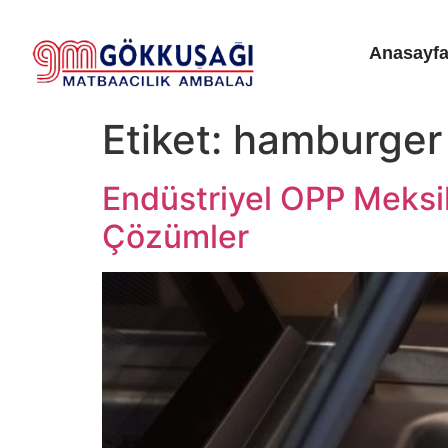
Anasayf
Etiket:
hamburger
Endüstriyel OPP Meksik
Çözümler