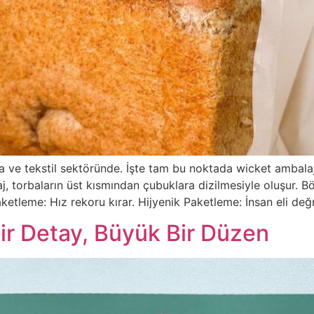
da ve tekstil sektöründe. İşte tam bu noktada wicket ambala
 torbaların üst kısmından çubuklara dizilmesiyle oluşur. Bö
aketleme: Hız rekoru kırar. Hijyenik Paketleme: İnsan eli d
 Bir Detay, Büyük Bir Düzen