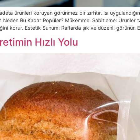
eta ürünleri koruyan görünmez bir zırhtır. Isı uygulandığın
m Neden Bu Kadar Popüler? Mükemmel Sabitleme: Ürünler taş
liğini korur. Estetik Sunum: Raflarda şık ve düzenli görünür
etimin Hızlı Yolu