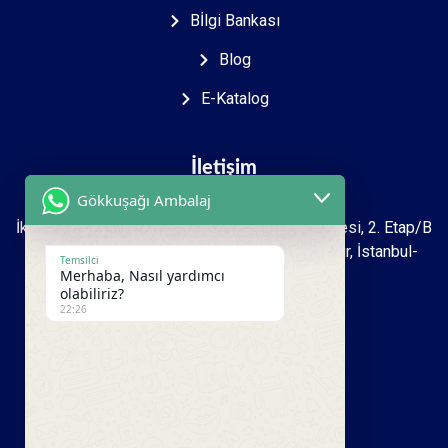
Bİlgi Bankası
Blog
E-Katalog
İletişim
Gökkuşağı Ambalaj
İkitelli O.S.B Mah. 2723. sokak İpkas Sanayi Sitesi, 2. Etap/B
Ada 7 Zemin 1.kat İşyeri No: 27-39 Başakşehir, İstanbul-
Temsilci
Merhaba, Nasıl yardımcı
Türkiye
olabiliriz?
22:26
+90 212 493 16 99
+90 533 950 00 81