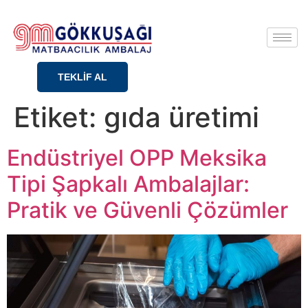
TEKLİF AL
Etiket:
gıda üretimi
Endüstriyel OPP Meksika
Tipi Şapkalı Ambalajlar:
Pratik ve Güvenli Çözümler