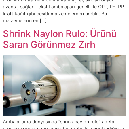
avantaj sağlar. Tekstil ambalajları genellikle OPP, PE, PP,
kraft kâğıt gibi çeşitli malzemelerden üretilir. Bu
malzemelerin en […]
Shrink Naylon Rulo: Ürünü
Saran Görünmez Zırh
Ambalajlama dünyasında “shrink naylon rulo” adeta
ürünleri koruyan görünmez bir zırhtır. Isı uygulandığında