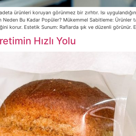
eta ürünleri koruyan görünmez bir zırhtır. Isı uygulandığın
m Neden Bu Kadar Popüler? Mükemmel Sabitleme: Ürünler taş
liğini korur. Estetik Sunum: Raflarda şık ve düzenli görünür
etimin Hızlı Yolu