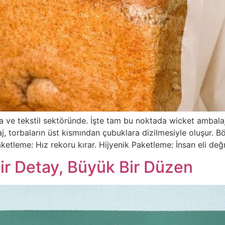
da ve tekstil sektöründe. İşte tam bu noktada wicket ambala
 torbaların üst kısmından çubuklara dizilmesiyle oluşur. Bö
aketleme: Hız rekoru kırar. Hijyenik Paketleme: İnsan eli d
 Bir Detay, Büyük Bir Düzen