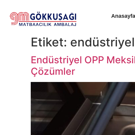
Anasayf
Etiket:
endüstriye
Endüstriyel OPP Meksik
Çözümler