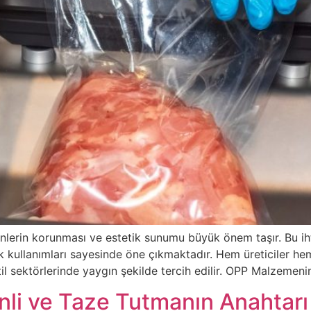
lerin korunması ve estetik sunumu büyük önem taşır. Bu ih
atik kullanımları sayesinde öne çıkmaktadır. Hem üreticiler h
til sektörlerinde yaygın şekilde tercih edilir. OPP Malzemeni
nli ve Taze Tutmanın Anahtarı