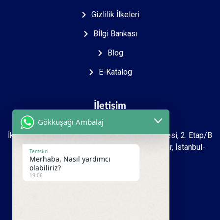
Gizlilik İlkeleri
Bİlgi Bankası
Blog
E-Katalog
İletişim
Gökkuşağı Ambalaj
İkitelli O.S.B Mah. 2723. sokak İpkas Sanayi Sitesi, 2. Etap/B
Ada 7 Zemin 1.kat İşyeri No: 27-39 Başakşehir, İstanbul-
Temsilci
Merhaba, Nasıl yardımcı
Türkiye
olabiliriz?
19:06
+90 212 493 16 99
+90 533 950 00 81