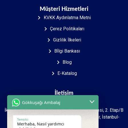
Müşteri Hizmetleri
KVKK Aydınlatma Metni
Çerez Politikaları
Gizlilik İlkeleri
Bİlgi Bankası
Blog
E-Katalog
İletişim
Gökkuşağı Ambalaj
İkitelli O.S.B Mah. 2723. sokak İpkas Sanayi Sitesi, 2. Etap/B
Ada 7 Zemin 1.kat İşyeri No: 27-39 Başakşehir, İstanbul-
Temsilci
Merhaba, Nasıl yardımcı
Türkiye