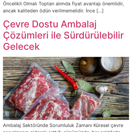
Öncelikli Olmalı Toptan alımda fiyat avantajı önemlidir,
ancak kaliteden ödün verilmemelidir. İnce […]
Çevre Dostu Ambalaj
Çözümleri ile Sürdürülebilir
Gelecek
Ambalaj Sektöründe Sorumluluk Zamanı Küresel çevre