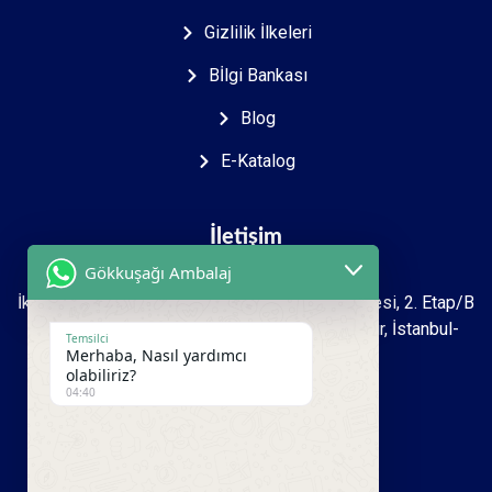
Gizlilik İlkeleri
Bİlgi Bankası
Blog
E-Katalog
İletişim
Gökkuşağı Ambalaj
İkitelli O.S.B Mah. 2723. sokak İpkas Sanayi Sitesi, 2. Etap/B
Ada 7 Zemin 1.kat İşyeri No: 27-39 Başakşehir, İstanbul-
Temsilci
Merhaba, Nasıl yardımcı
Türkiye
olabiliriz?
04:40
+90 212 493 16 99
+90 533 950 00 81