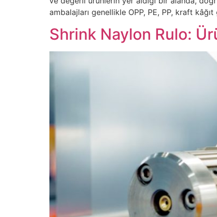
ve değerli ürünlerin yer aldığı bir alanda, d
ambalajları genellikle OPP, PE, PP, kraft kâğıt
Shrink Naylon Rulo: Ü