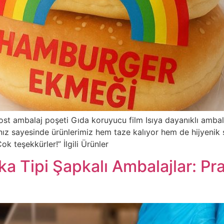
t ambalaj poşeti Gıda koruyucu film Isıya dayanıklı ambal
ız sayesinde ürünlerimiz hem taze kalıyor hem de hijyenik ş
ok teşekkürler!” İlgili Ürünler
a Tipi Şapkalı Ambalajlar: Pra