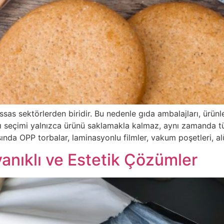
ssas sektörlerden biridir. Bu nedenle gıda ambalajları, ürünl
ı seçimi yalnızca ürünü saklamakla kalmaz, aynı zamanda tük
ında OPP torbalar, laminasyonlu filmler, vakum poşetleri, 
yanıklı ve Estetik Çözümler