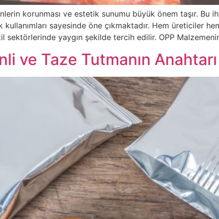
lerin korunması ve estetik sunumu büyük önem taşır. Bu ih
atik kullanımları sayesinde öne çıkmaktadır. Hem üreticiler h
til sektörlerinde yaygın şekilde tercih edilir. OPP Malzemeni
nli ve Taze Tutmanın Anahtarı