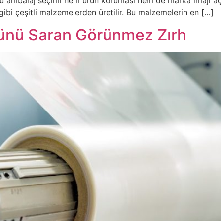
oğru ambalaj seçimi hem ürün koruması hem de marka imajı aç
 gibi çeşitli malzemelerden üretilir. Bu malzemelerin en […]
rünü Saran Görünmez Zırh