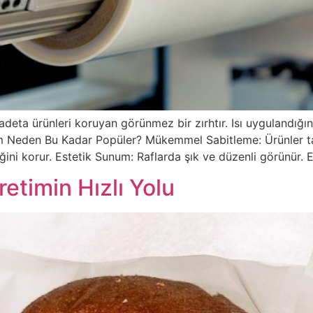
eta ürünleri koruyan görünmez bir zırhtır. Isı uygulandığın
m Neden Bu Kadar Popüler? Mükemmel Sabitleme: Ürünler taş
liğini korur. Estetik Sunum: Raflarda şık ve düzenli görünür
etimin Hızlı Yolu