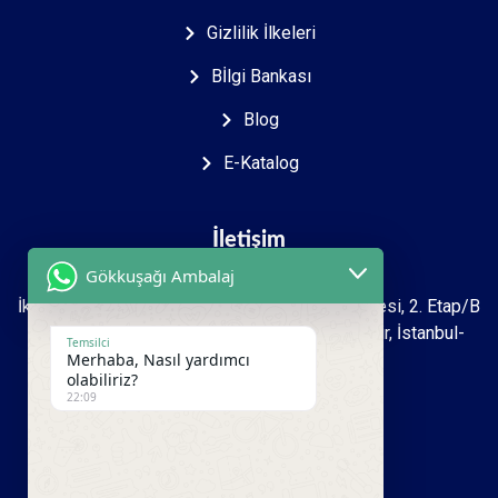
Gizlilik İlkeleri
Bİlgi Bankası
Blog
E-Katalog
İletişim
Gökkuşağı Ambalaj
İkitelli O.S.B Mah. 2723. sokak İpkas Sanayi Sitesi, 2. Etap/B
Ada 7 Zemin 1.kat İşyeri No: 27-39 Başakşehir, İstanbul-
Temsilci
Merhaba, Nasıl yardımcı
Türkiye
olabiliriz?
22:09
+90 212 493 16 99
+90 533 950 00 81