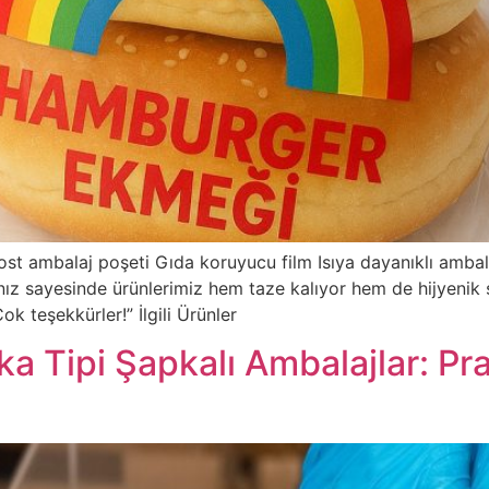
t ambalaj poşeti Gıda koruyucu film Isıya dayanıklı ambal
ız sayesinde ürünlerimiz hem taze kalıyor hem de hijyenik ş
ok teşekkürler!” İlgili Ürünler
a Tipi Şapkalı Ambalajlar: Pra