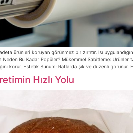
eta ürünleri koruyan görünmez bir zırhtır. Isı uygulandığın
m Neden Bu Kadar Popüler? Mükemmel Sabitleme: Ürünler taş
liğini korur. Estetik Sunum: Raflarda şık ve düzenli görünür
etimin Hızlı Yolu