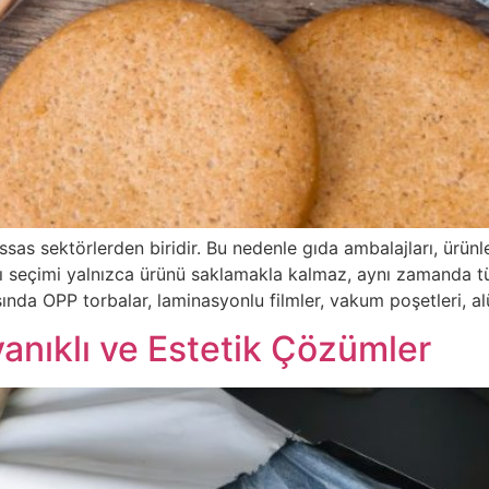
ssas sektörlerden biridir. Bu nedenle gıda ambalajları, ürünl
ı seçimi yalnızca ürünü saklamakla kalmaz, aynı zamanda tük
ında OPP torbalar, laminasyonlu filmler, vakum poşetleri, 
yanıklı ve Estetik Çözümler