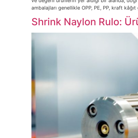
ve değerli ürünlerin yer aldığı bir alanda, d
ambalajları genellikle OPP, PE, PP, kraft kâğıt
Shrink Naylon Rulo: Ü