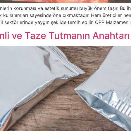
lerin korunması ve estetik sunumu büyük önem taşır. Bu ih
atik kullanımları sayesinde öne çıkmaktadır. Hem üreticiler h
til sektörlerinde yaygın şekilde tercih edilir. OPP Malzemeni
nli ve Taze Tutmanın Anahtarı