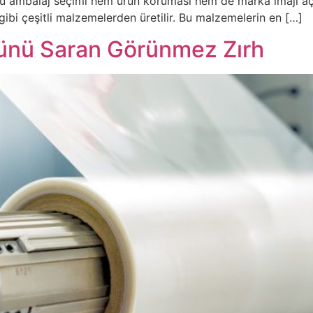
oğru ambalaj seçimi hem ürün koruması hem de marka imajı aç
 gibi çeşitli malzemelerden üretilir. Bu malzemelerin en […]
rünü Saran Görünmez Zırh