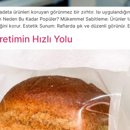
eta ürünleri koruyan görünmez bir zırhtır. Isı uygulandığın
m Neden Bu Kadar Popüler? Mükemmel Sabitleme: Ürünler taş
liğini korur. Estetik Sunum: Raflarda şık ve düzenli görünür
etimin Hızlı Yolu