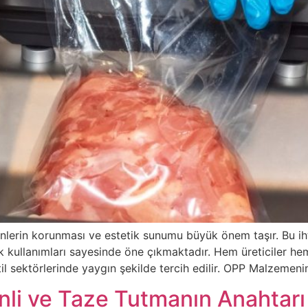
lerin korunması ve estetik sunumu büyük önem taşır. Bu ih
atik kullanımları sayesinde öne çıkmaktadır. Hem üreticiler h
til sektörlerinde yaygın şekilde tercih edilir. OPP Malzemeni
nli ve Taze Tutmanın Anahtarı