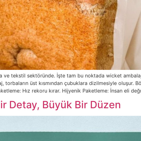
da ve tekstil sektöründe. İşte tam bu noktada wicket ambala
 torbaların üst kısmından çubuklara dizilmesiyle oluşur. Bö
aketleme: Hız rekoru kırar. Hijyenik Paketleme: İnsan eli d
 Bir Detay, Büyük Bir Düzen