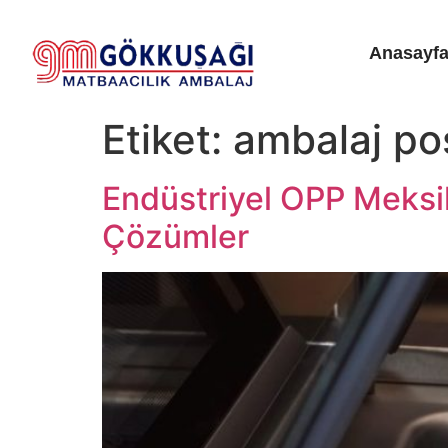
Anasayf
Etiket:
ambalaj poş
Endüstriyel OPP Meksik
Çözümler