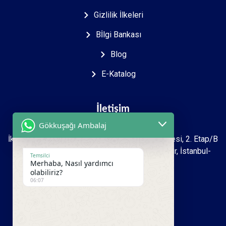
Gizlilik İlkeleri
Bİlgi Bankası
Blog
E-Katalog
İletişim
Gökkuşağı Ambalaj
İkitelli O.S.B Mah. 2723. sokak İpkas Sanayi Sitesi, 2. Etap/B
Ada 7 Zemin 1.kat İşyeri No: 27-39 Başakşehir, İstanbul-
Temsilci
Merhaba, Nasıl yardımcı
Türkiye
olabiliriz?
06:07
+90 212 493 16 99
+90 533 950 00 81