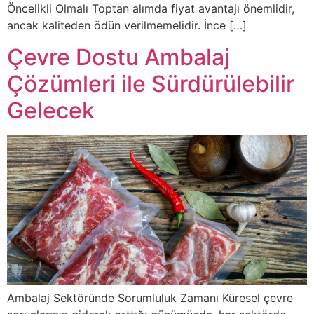
Öncelikli Olmalı Toptan alımda fiyat avantajı önemlidir,
ancak kaliteden ödün verilmemelidir. İnce […]
Çevre Dostu Ambalaj
Çözümleri ile Sürdürülebilir
Gelecek
Ambalaj Sektöründe Sorumluluk Zamanı Küresel çevre