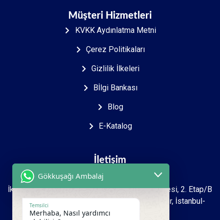
Müşteri Hizmetleri
KVKK Aydınlatma Metni
Çerez Politikaları
Gizlilik İlkeleri
Bİlgi Bankası
Blog
E-Katalog
İletişim
Gökkuşağı Ambalaj
İkitelli O.S.B Mah. 2723. sokak İpkas Sanayi Sitesi, 2. Etap/B
Ada 7 Zemin 1.kat İşyeri No: 27-39 Başakşehir, İstanbul-
Temsilci
Merhaba, Nasıl yardımcı
Türkiye