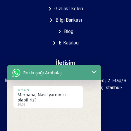
Gizlilik İlkeleri
Bİlgi Bankası
Blog
E-Katalog
İletişim
Gökkuşağı Ambalaj
İkitelli O.S.B Mah. 2723. sokak İpkas Sanayi Sitesi, 2. Etap/B
Ada 7 Zemin 1.kat İşyeri No: 27-39 Başakşehir, İstanbul-
Temsilci
Merhaba, Nasıl yardımcı
Türkiye
olabiliriz?
20:08
+90 212 493 16 99
+90 533 950 00 81