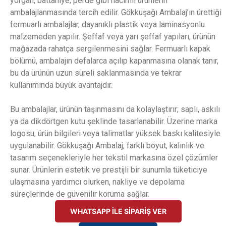
yorgan, battaniye, perde gibi hacimli ürünlerin
ambalajlanmasında tercih edilir. Gökkuşağı Ambalaj’ın ürettiği
fermuarlı ambalajlar, dayanıklı plastik veya laminasyonlu
malzemeden yapılır. Şeffaf veya yarı şeffaf yapıları, ürünün
mağazada rahatça sergilenmesini sağlar. Fermuarlı kapak
bölümü, ambalajın defalarca açılıp kapanmasına olanak tanır,
bu da ürünün uzun süreli saklanmasında ve tekrar
kullanımında büyük avantajdır.
Bu ambalajlar, ürünün taşınmasını da kolaylaştırır; saplı, askılı
ya da dikdörtgen kutu şeklinde tasarlanabilir. Üzerine marka
logosu, ürün bilgileri veya talimatlar yüksek baskı kalitesiyle
uygulanabilir. Gökkuşağı Ambalaj, farklı boyut, kalınlık ve
tasarım seçenekleriyle her tekstil markasına özel çözümler
sunar. Ürünlerin estetik ve prestijli bir sunumla tüketiciye
ulaşmasına yardımcı olurken, nakliye ve depolama
süreçlerinde de güvenilir koruma sağlar.
WHATSAPP İLE SİPARİŞ VER